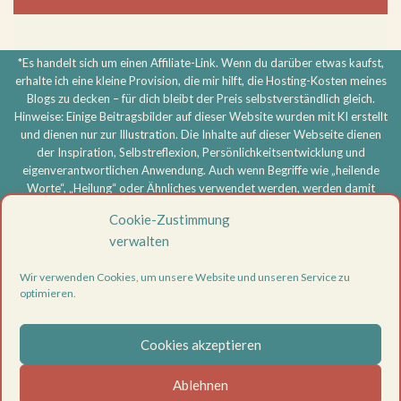
*Es handelt sich um einen Affiliate-Link. Wenn du darüber etwas kaufst,
erhalte ich eine kleine Provision, die mir hilft, die Hosting-Kosten meines
Blogs zu decken – für dich bleibt der Preis selbstverständlich gleich.
Hinweise: Einige Beitragsbilder auf dieser Website wurden mit KI erstellt
und dienen nur zur Illustration. Die Inhalte auf dieser Webseite dienen
der Inspiration, Selbstreflexion, Persönlichkeitsentwicklung und
eigenverantwortlichen Anwendung. Auch wenn Begriffe wie „heilende
Worte“, „Heilung“ oder Ähnliches verwendet werden, werden damit
keine medizinischen, therapeutischen oder heilkundlichen Aussagen
Cookie-Zustimmung
getroffen und keine Heilversprechen gegeben. Meine Inhalte ersetzen
verwalten
keine ärztliche, psychotherapeutische oder sonstige professionelle
Beratung, Diagnose oder Behandlung. Bei körperlichen oder
Wir verwenden Cookies, um unsere Website und unseren Service zu
psychischen Beschwerden oder ernsthaften Problemen wende dich
optimieren.
bitte an eine entsprechend qualifizierte Fachperson. Die Nutzung aller
Inhalte erfolgt eigenverantwortlich.
Cookies akzeptieren
Vertrag widerrufen
Datenschutzerklärung
Ablehnen
Impressum