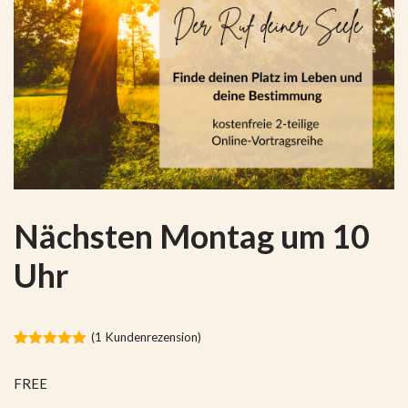
Nächsten Montag um 10
Uhr
(
1
Kundenrezension)
Bewertet
1
mit
5.00
FREE
von 5,
basierend