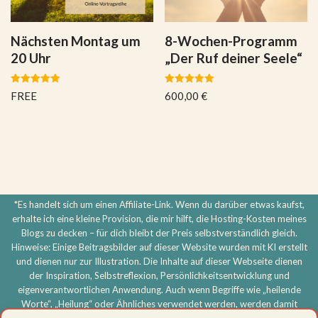
Nächsten Montag um
8-Wochen-Programm
20 Uhr
„Der Ruf deiner Seele“
Bewertet
Bewertet
FREE
600,00
€
mit
mit
5.00
5.00
von 5
von 5
*Es handelt sich um einen Affiliate-Link. Wenn du darüber etwas kaufst,
erhalte ich eine kleine Provision, die mir hilft, die Hosting-Kosten meines
Blogs zu decken – für dich bleibt der Preis selbstverständlich gleich.
Hinweise: Einige Beitragsbilder auf dieser Website wurden mit KI erstellt
und dienen nur zur Illustration. Die Inhalte auf dieser Webseite dienen
der Inspiration, Selbstreflexion, Persönlichkeitsentwicklung und
eigenverantwortlichen Anwendung. Auch wenn Begriffe wie „heilende
Worte“, „Heilung“ oder Ähnliches verwendet werden, werden damit