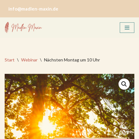
info@madlen-maxin.de
Zum
Inhalt
springen
Start
\
Webinar
\
Nächsten Montag um 10 Uhr