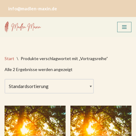
info@madlen-maxin.de
Zum
Inhalt
springen
Start
\
Produkte verschlagwortet mit „Vortragsreihe“
Alle 2 Ergebnisse werden angezeigt