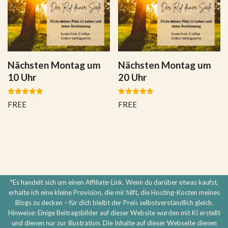
Nächsten Montag um
Nächsten Montag um
10 Uhr
20 Uhr
Bewertet
Bewertet
FREE
FREE
mit
mit
5.00
5.00
von 5
von 5
*Es handelt sich um einen Affiliate-Link. Wenn du darüber etwas kaufst,
erhalte ich eine kleine Provision, die mir hilft, die Hosting-Kosten meines
Blogs zu decken – für dich bleibt der Preis selbstverständlich gleich.
Hinweise: Einige Beitragsbilder auf dieser Website wurden mit KI erstellt
und dienen nur zur Illustration. Die Inhalte auf dieser Webseite dienen