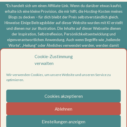
*Es handelt sich um einen Affiliate-Link. Wenn du darüber etwas kaufst,
erhalte ich eine kleine Provision, die mir hilft, die Hosting-Kosten meines
Blogs zu decken – für dich bleibt der Preis selbstverständlich gleich.
Hinweise: Einige Beitragsbilder auf dieser Website wurden mit KI erstellt
und dienen nur zur Illustration. Die Inhalte auf dieser Webseite dienen
der Inspiration, Selbstreflexion, Persönlichkeitsentwicklung und
eigenverantwortlichen Anwendung. Auch wenn Begriffe wie „heilende
Worte“, „Heilung“ oder Ähnliches verwendet werden, werden damit
keine medizinischen, therapeutischen oder heilkundlichen Aussagen
Cookie-Zustimmung
getroffen und keine Heilversprechen gegeben. Meine Inhalte ersetzen
keine ärztliche, psychotherapeutische oder sonstige professionelle
verwalten
Beratung, Diagnose oder Behandlung. Bei körperlichen oder
psychischen Beschwerden oder ernsthaften Problemen wende dich
Wir verwenden Cookies, um unsere Website und unseren Service zu
bitte an eine entsprechend qualifizierte Fachperson. Die Nutzung aller
optimieren.
Inhalte erfolgt eigenverantwortlich.
Vertrag widerrufen
Cookies akzeptieren
Datenschutzerklärung
Ablehnen
Impressum
Cookie-Richtlinie (EU)
Einstellungen anzeigen