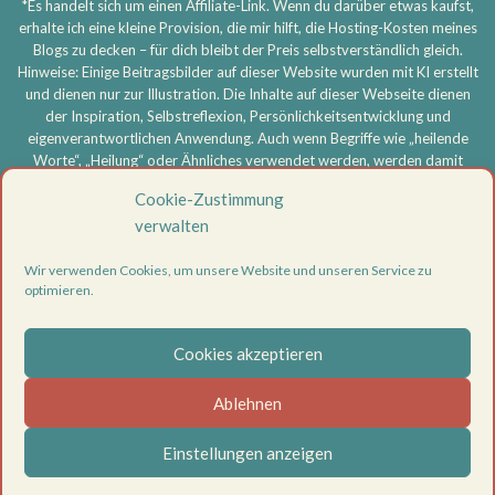
*Es handelt sich um einen Affiliate-Link. Wenn du darüber etwas kaufst,
erhalte ich eine kleine Provision, die mir hilft, die Hosting-Kosten meines
Blogs zu decken – für dich bleibt der Preis selbstverständlich gleich.
Hinweise: Einige Beitragsbilder auf dieser Website wurden mit KI erstellt
und dienen nur zur Illustration. Die Inhalte auf dieser Webseite dienen
der Inspiration, Selbstreflexion, Persönlichkeitsentwicklung und
eigenverantwortlichen Anwendung. Auch wenn Begriffe wie „heilende
Worte“, „Heilung“ oder Ähnliches verwendet werden, werden damit
keine medizinischen, therapeutischen oder heilkundlichen Aussagen
Cookie-Zustimmung
getroffen und keine Heilversprechen gegeben. Meine Inhalte ersetzen
verwalten
keine ärztliche, psychotherapeutische oder sonstige professionelle
Beratung, Diagnose oder Behandlung. Bei körperlichen oder
Wir verwenden Cookies, um unsere Website und unseren Service zu
psychischen Beschwerden oder ernsthaften Problemen wende dich
optimieren.
bitte an eine entsprechend qualifizierte Fachperson. Die Nutzung aller
Inhalte erfolgt eigenverantwortlich.
Cookies akzeptieren
Vertrag widerrufen
Datenschutzerklärung
Ablehnen
Impressum
Cookie-Richtlinie (EU)
Einstellungen anzeigen