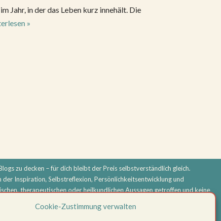
im Jahr, in der das Leben kurz innehält. Die
erlesen »
logs zu decken – für dich bleibt der Preis selbstverständlich gleich.
n der Inspiration, Selbstreflexion, Persönlichkeitsentwicklung und
schen, therapeutischen oder heilkundlichen Aussagen getroffen und keine
ndlung. Bei körperlichen oder psychischen Beschwerden oder ernsthaften
Cookie-Zustimmung verwalten
folgt eigenverantwortlich.