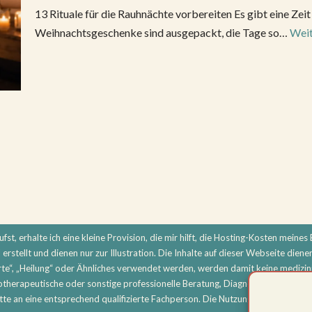
13 Rituale für die Rauhnächte vorbereiten Es gibt eine Zeit 
Weihnachtsgeschenke sind ausgepackt, die Tage so…
Weit
st, erhalte ich eine kleine Provision, die mir hilft, die Hosting-Kosten meines B
erstellt und dienen nur zur Illustration. Die Inhalte auf dieser Webseite diene
e“, „Heilung“ oder Ähnliches verwendet werden, werden damit keine medizini
hotherapeutische oder sonstige professionelle Beratung, Diagnose oder Beha
e an eine entsprechend qualifizierte Fachperson. Die Nutzung aller Inhalte er