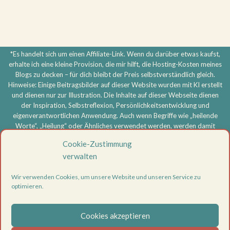
*Es handelt sich um einen Affiliate-Link. Wenn du darüber etwas kaufst,
erhalte ich eine kleine Provision, die mir hilft, die Hosting-Kosten meines
Blogs zu decken – für dich bleibt der Preis selbstverständlich gleich.
Hinweise: Einige Beitragsbilder auf dieser Website wurden mit KI erstellt
und dienen nur zur Illustration. Die Inhalte auf dieser Webseite dienen
der Inspiration, Selbstreflexion, Persönlichkeitsentwicklung und
eigenverantwortlichen Anwendung. Auch wenn Begriffe wie „heilende
Worte“, „Heilung“ oder Ähnliches verwendet werden, werden damit
keine medizinischen, therapeutischen oder heilkundlichen Aussagen
Cookie-Zustimmung
getroffen und keine Heilversprechen gegeben. Meine Inhalte ersetzen
verwalten
keine ärztliche, psychotherapeutische oder sonstige professionelle
Beratung, Diagnose oder Behandlung. Bei körperlichen oder
Wir verwenden Cookies, um unsere Website und unseren Service zu
psychischen Beschwerden oder ernsthaften Problemen wende dich
optimieren.
bitte an eine entsprechend qualifizierte Fachperson. Die Nutzung aller
Inhalte erfolgt eigenverantwortlich.
Cookies akzeptieren
Vertrag widerrufen
Datenschutzerklärung