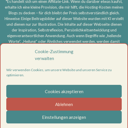
*Es handelt sich um einen Affiliate-Link. Wenn du darüber etwas kaufst,
erhalte ich eine kleine Provision, die mir hilft, die Hosting-Kosten meines
Blogs zu decken – für dich bleibt der Preis selbstverständlich gleich.
Hinweise: Einige Beitragsbilder auf dieser Website wurden mit KI erstellt
und dienen nur zur Illustration. Die Inhalte auf dieser Webseite dienen
der Inspiration, Selbstreflexion, Persönlichkeitsentwicklung und
eigenverantwortlichen Anwendung. Auch wenn Begriffe wie „heilende
Worte“, „Heilung“ oder Ähnliches verwendet werden, werden damit
keine medizinischen, therapeutischen oder heilkundlichen Aussagen
Cookie-Zustimmung
getroffen und keine Heilversprechen gegeben. Meine Inhalte ersetzen
verwalten
keine ärztliche, psychotherapeutische oder sonstige professionelle
Beratung, Diagnose oder Behandlung. Bei körperlichen oder
Wir verwenden Cookies, um unsere Website und unseren Service zu
psychischen Beschwerden oder ernsthaften Problemen wende dich
optimieren.
bitte an eine entsprechend qualifizierte Fachperson. Die Nutzung aller
Inhalte erfolgt eigenverantwortlich.
Cookies akzeptieren
Vertrag widerrufen
Datenschutzerklärung
Ablehnen
Impressum
Cookie-Richtlinie (EU)
Einstellungen anzeigen