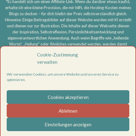
*Es handelt sich um einen Affiliate-Link. Wenn du darüber etwas kaufst,
erhalte ich eine kleine Provision, die mir hilft, die Hosting-Kosten meines
Blogs zu decken – für dich bleibt der Preis selbstverständlich gleich.
Hinweise: Einige Beitragsbilder auf dieser Website wurden mit KI erstellt
und dienen nur zur Illustration. Die Inhalte auf dieser Webseite dienen
der Inspiration, Selbstreflexion, Persönlichkeitsentwicklung und
eigenverantwortlichen Anwendung. Auch wenn Begriffe wie „heilende
Worte“, „Heilung“ oder Ähnliches verwendet werden, werden damit
keine medizinischen, therapeutischen oder heilkundlichen Aussagen
Cookie-Zustimmung
getroffen und keine Heilversprechen gegeben. Meine Inhalte ersetzen
verwalten
keine ärztliche, psychotherapeutische oder sonstige professionelle
Beratung, Diagnose oder Behandlung. Bei körperlichen oder
Wir verwenden Cookies, um unsere Website und unseren Service zu
psychischen Beschwerden oder ernsthaften Problemen wende dich
optimieren.
bitte an eine entsprechend qualifizierte Fachperson. Die Nutzung aller
Inhalte erfolgt eigenverantwortlich.
Cookies akzeptieren
Vertrag widerrufen
Datenschutzerklärung
Ablehnen
Impressum
Cookie-Richtlinie (EU)
Einstellungen anzeigen