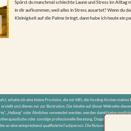
Spürst du manchmal schlechte Laune und Stress im Alltag
in dir aufkommen, weil alles in Stress ausartet? Wenn du das
Kleinigkeit auf die Palme bringt, dann habe ich heute ein p
st, erhalte ich eine kleine Provision, die mir hilft, die Hosting-Kosten meines B
erstellt und dienen nur zur Illustration. Die Inhalte auf dieser Webseite diene
e“, „Heilung“ oder Ähnliches verwendet werden, werden damit keine medizini
hotherapeutische oder sonstige professionelle Beratung, Diagnose oder Beha
e an eine entsprechend qualifizierte Fachperson. Die Nutzung aller Inhalte er