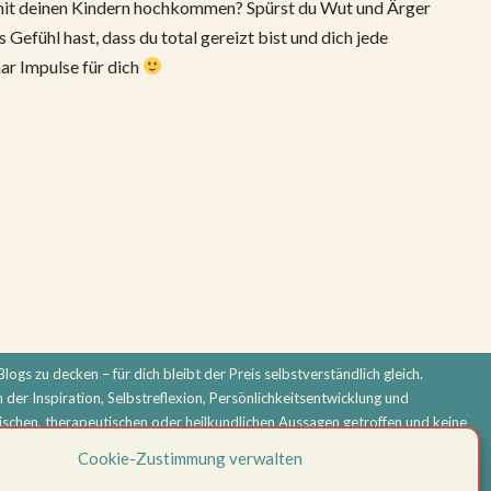
 mit deinen Kindern hochkommen? Spürst du Wut und Ärger
 Gefühl hast, dass du total gereizt bist und dich jede
aar Impulse für dich
logs zu decken – für dich bleibt der Preis selbstverständlich gleich.
n der Inspiration, Selbstreflexion, Persönlichkeitsentwicklung und
schen, therapeutischen oder heilkundlichen Aussagen getroffen und keine
ndlung. Bei körperlichen oder psychischen Beschwerden oder ernsthaften
Cookie-Zustimmung verwalten
folgt eigenverantwortlich.