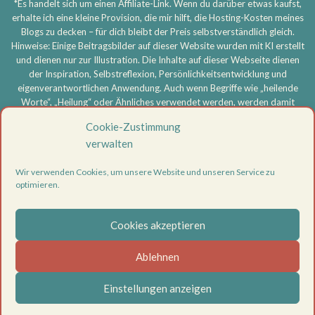
*Es handelt sich um einen Affiliate-Link. Wenn du darüber etwas kaufst,
erhalte ich eine kleine Provision, die mir hilft, die Hosting-Kosten meines
Blogs zu decken – für dich bleibt der Preis selbstverständlich gleich.
Hinweise: Einige Beitragsbilder auf dieser Website wurden mit KI erstellt
und dienen nur zur Illustration. Die Inhalte auf dieser Webseite dienen
der Inspiration, Selbstreflexion, Persönlichkeitsentwicklung und
eigenverantwortlichen Anwendung. Auch wenn Begriffe wie „heilende
Worte“, „Heilung“ oder Ähnliches verwendet werden, werden damit
keine medizinischen, therapeutischen oder heilkundlichen Aussagen
Cookie-Zustimmung
getroffen und keine Heilversprechen gegeben. Meine Inhalte ersetzen
verwalten
keine ärztliche, psychotherapeutische oder sonstige professionelle
Beratung, Diagnose oder Behandlung. Bei körperlichen oder
Wir verwenden Cookies, um unsere Website und unseren Service zu
psychischen Beschwerden oder ernsthaften Problemen wende dich
optimieren.
bitte an eine entsprechend qualifizierte Fachperson. Die Nutzung aller
Inhalte erfolgt eigenverantwortlich.
Cookies akzeptieren
Vertrag widerrufen
Datenschutzerklärung
Ablehnen
Impressum
Cookie-Richtlinie (EU)
Einstellungen anzeigen