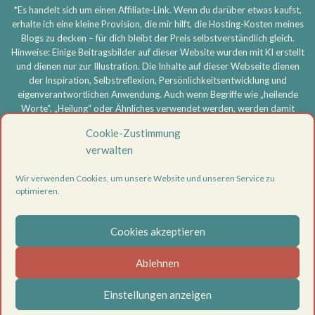
*Es handelt sich um einen Affiliate-Link. Wenn du darüber etwas kaufst,
erhalte ich eine kleine Provision, die mir hilft, die Hosting-Kosten meines
Blogs zu decken – für dich bleibt der Preis selbstverständlich gleich.
Hinweise: Einige Beitragsbilder auf dieser Website wurden mit KI erstellt
und dienen nur zur Illustration. Die Inhalte auf dieser Webseite dienen
der Inspiration, Selbstreflexion, Persönlichkeitsentwicklung und
eigenverantwortlichen Anwendung. Auch wenn Begriffe wie „heilende
Worte“, „Heilung“ oder Ähnliches verwendet werden, werden damit
keine medizinischen, therapeutischen oder heilkundlichen Aussagen
Cookie-Zustimmung
getroffen und keine Heilversprechen gegeben. Meine Inhalte ersetzen
verwalten
keine ärztliche, psychotherapeutische oder sonstige professionelle
Beratung, Diagnose oder Behandlung. Bei körperlichen oder
Wir verwenden Cookies, um unsere Website und unseren Service zu
psychischen Beschwerden oder ernsthaften Problemen wende dich
optimieren.
bitte an eine entsprechend qualifizierte Fachperson. Die Nutzung aller
Inhalte erfolgt eigenverantwortlich.
Cookies akzeptieren
Vertrag widerrufen
Datenschutzerklärung
Ablehnen
Impressum
Cookie-Richtlinie (EU)
Einstellungen anzeigen