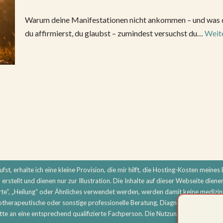
Warum deine Manifestationen nicht ankommen – und was du 
du affirmierst, du glaubst – zumindest versuchst du…
Weite
st, erhalte ich eine kleine Provision, die mir hilft, die Hosting-Kosten meines B
erstellt und dienen nur zur Illustration. Die Inhalte auf dieser Webseite diene
e“, „Heilung“ oder Ähnliches verwendet werden, werden damit keine medizini
hotherapeutische oder sonstige professionelle Beratung, Diagnose oder Beha
e an eine entsprechend qualifizierte Fachperson. Die Nutzung aller Inhalte er