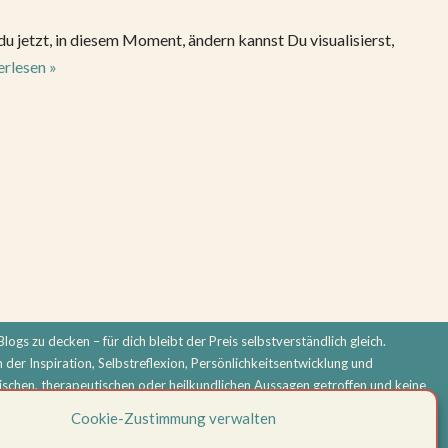
jetzt, in diesem Moment, ändern kannst Du visualisierst,
rlesen »
logs zu decken – für dich bleibt der Preis selbstverständlich gleich.
n der Inspiration, Selbstreflexion, Persönlichkeitsentwicklung und
schen, therapeutischen oder heilkundlichen Aussagen getroffen und keine
ndlung. Bei körperlichen oder psychischen Beschwerden oder ernsthaften
Cookie-Zustimmung verwalten
folgt eigenverantwortlich.