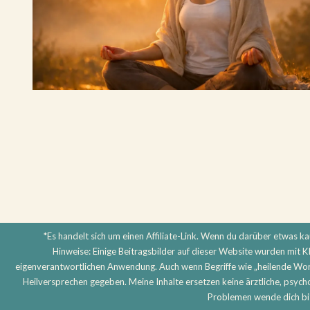
*Es handelt sich um einen Affiliate-Link. Wenn du darüber etwas kauf
Hinweise: Einige Beitragsbilder auf dieser Website wurden mit KI 
eigenverantwortlichen Anwendung. Auch wenn Begriffe wie „heilende Wort
Heilversprechen gegeben. Meine Inhalte ersetzen keine ärztliche, psyc
Problemen wende dich bitt