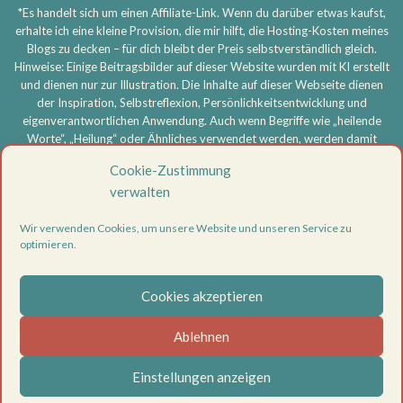
*Es handelt sich um einen Affiliate-Link. Wenn du darüber etwas kaufst,
erhalte ich eine kleine Provision, die mir hilft, die Hosting-Kosten meines
Blogs zu decken – für dich bleibt der Preis selbstverständlich gleich.
Hinweise: Einige Beitragsbilder auf dieser Website wurden mit KI erstellt
und dienen nur zur Illustration. Die Inhalte auf dieser Webseite dienen
der Inspiration, Selbstreflexion, Persönlichkeitsentwicklung und
eigenverantwortlichen Anwendung. Auch wenn Begriffe wie „heilende
Worte“, „Heilung“ oder Ähnliches verwendet werden, werden damit
keine medizinischen, therapeutischen oder heilkundlichen Aussagen
Cookie-Zustimmung
getroffen und keine Heilversprechen gegeben. Meine Inhalte ersetzen
verwalten
keine ärztliche, psychotherapeutische oder sonstige professionelle
Beratung, Diagnose oder Behandlung. Bei körperlichen oder
Wir verwenden Cookies, um unsere Website und unseren Service zu
psychischen Beschwerden oder ernsthaften Problemen wende dich
optimieren.
bitte an eine entsprechend qualifizierte Fachperson. Die Nutzung aller
Inhalte erfolgt eigenverantwortlich.
Cookies akzeptieren
Vertrag widerrufen
Datenschutzerklärung
Ablehnen
Impressum
Cookie-Richtlinie (EU)
Einstellungen anzeigen