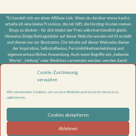
*Es handelt sich um einen Affiliate-Link. Wenn du darüber etwas kaufst,
erhalte ich eine kleine Provision, die mir hilft, die Hosting-Kosten meines
Blogs zu decken – für dich bleibt der Preis selbstverständlich gleich.
Hinweise: Einige Beitragsbilder auf dieser Website wurden mit KI erstellt
und dienen nur zur Illustration. Die Inhalte auf dieser Webseite dienen
der Inspiration, Selbstreflexion, Persönlichkeitsentwicklung und
eigenverantwortlichen Anwendung. Auch wenn Begriffe wie „heilende
Worte“, „Heilung“ oder Ähnliches verwendet werden, werden damit
keine medizinischen, therapeutischen oder heilkundlichen Aussagen
Cookie-Zustimmung
getroffen und keine Heilversprechen gegeben. Meine Inhalte ersetzen
keine ärztliche, psychotherapeutische oder sonstige professionelle
verwalten
Beratung, Diagnose oder Behandlung. Bei körperlichen oder
psychischen Beschwerden oder ernsthaften Problemen wende dich
Wir verwenden Cookies, um unsere Website und unseren Service zu
bitte an eine entsprechend qualifizierte Fachperson. Die Nutzung aller
optimieren.
Inhalte erfolgt eigenverantwortlich.
Vertrag widerrufen
Cookies akzeptieren
Datenschutzerklärung
Ablehnen
Impressum