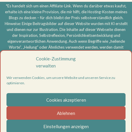
*Es handelt sich um einen Affiliate-Link. Wenn du darüber etwas kaufst,
erhalte ich eine kleine Provision, die mir hilft, die Hosting-Kosten meines
Blogs zu decken – für dich bleibt der Preis selbstverständlich gleich.
Hinweise: Einige Beitragsbilder auf dieser Website wurden mit KI erstellt
und dienen nur zur Illustration. Die Inhalte auf dieser Webseite dienen
der Inspiration, Selbstreflexion, Persönlichkeitsentwicklung und
eigenverantwortlichen Anwendung. Auch wenn Begriffe wie „heilende
Worte“, „Heilung“ oder Ähnliches verwendet werden, werden damit
keine medizinischen, therapeutischen oder heilkundlichen Aussagen
Cookie-Zustimmung
getroffen und keine Heilversprechen gegeben. Meine Inhalte ersetzen
keine ärztliche, psychotherapeutische oder sonstige professionelle
verwalten
Beratung, Diagnose oder Behandlung. Bei körperlichen oder
psychischen Beschwerden oder ernsthaften Problemen wende dich
Wir verwenden Cookies, um unsere Website und unseren Service zu
bitte an eine entsprechend qualifizierte Fachperson. Die Nutzung aller
optimieren.
Inhalte erfolgt eigenverantwortlich.
Vertrag widerrufen
Cookies akzeptieren
Datenschutzerklärung
Ablehnen
Impressum
Cookie-Richtlinie (EU)
Einstellungen anzeigen