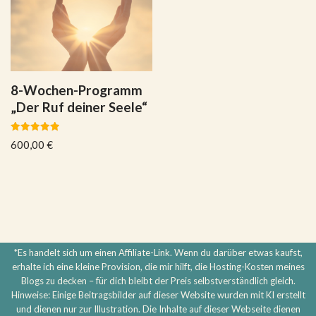
8-Wochen-Programm
„Der Ruf deiner Seele“
Bewertet
600,00
€
mit
5.00
von 5
*Es handelt sich um einen Affiliate-Link. Wenn du darüber etwas kaufst,
erhalte ich eine kleine Provision, die mir hilft, die Hosting-Kosten meines
Blogs zu decken – für dich bleibt der Preis selbstverständlich gleich.
Hinweise: Einige Beitragsbilder auf dieser Website wurden mit KI erstellt
und dienen nur zur Illustration. Die Inhalte auf dieser Webseite dienen